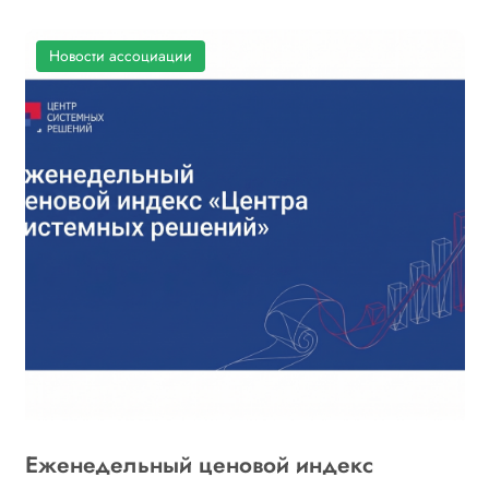
Новости ассоциации
Еженедельный ценовой индекс
«