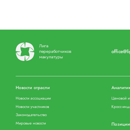
Лига
office@l
переработчиков
макулатуры
Новости отрасли
Аналити
Новости ассоциации
Ценовой 
Новости участников
Кросс-инд
Законодательство
Мировые новости
Позиции