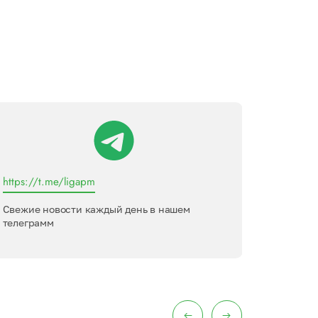
https://t.me/ligapm
Лига пер
Свежие новости каждый день в нашем
Междуна
телеграмм
интервью
меропри