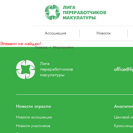
Ассоциация
Новости
Элемент не найден!
Главная
Мероприятия
Лига
office@l
переработчиков
макулатуры
Новости отрасли
Аналити
Новости ассоциации
Ценовой 
Новости участников
Кросс-инд