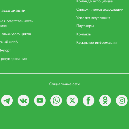
Команда ассоциации
Список членов ассоциации
 ассоциации
Условия вступления
ая ответственность
теля
Партнеры
 замкнутого цикла
Контакты
сный штаб
Раскрытие информации
Импорт
 регулирование
Социальные сети