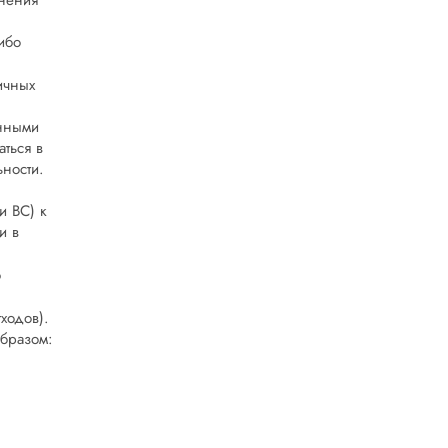
лнения
ибо
ичных
енными
аться в
ьности.
и ВС) к
и в
ю
ходов).
образом: