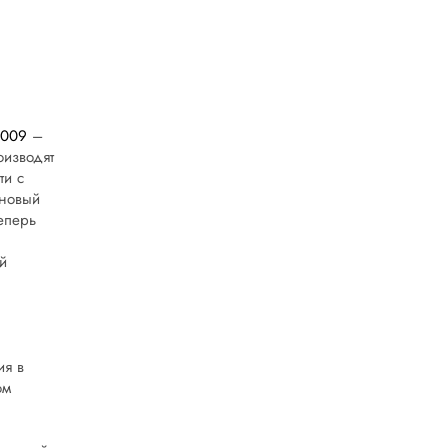
2009
–
оизводят
ти с
 новый
еперь
й
ия в
ом