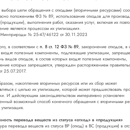
и выбора цели обращения с отходами (вторичными ресурсами) со
ласно положениям ФЗ № 89, использование отходов для производ
 (продукции), выполнения работ, оказания услуг, включая их повт
ние является процессом их утилизации».
 Минприроды № 25-47/46122 от 30.11.2023
ого, в соответствии с
п. 8 ст. 12 ФЗ № 89
, захоронение отходов, в 
 входят полезные компоненты, подлежащие утилизации, запрещае
ь видов отходов, в состав которых входят полезные компоненты,
ение которых запрещается, утвержден распоряжением правитель
т 25.07.2017.
бразом, накопление вторичных ресурсов или их сбор может
вляться с целью их утилизации, которой может предшествовать пр
ки. И действующим законодательством императивно установлен
енный возможный способ конечного обращения с вторичными ре
х утилизация.
ность перевода веществ из статуса «отход» в «продукция»
ра перевода веществ из статуса ВР (отход) в ВС (продукция) в отс