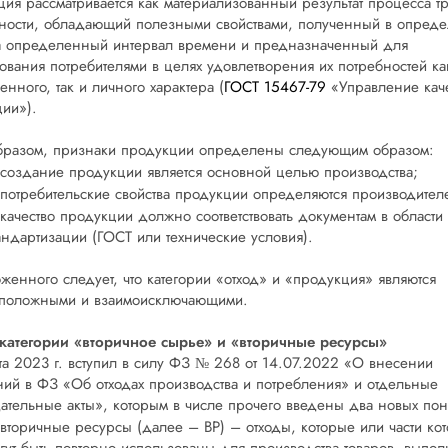
ия рассматривается как материализованный результат процесса т
ности, обладающий полезными свойствами, полученный в опред
а определенный интервал времени и предназначенный для
ования потребителями в целях удовлетворения их потребностей ка
енного, так и личного характера (
ГОСТ 15467-79
«Управление кач
ии»).
бразом, признаки продукции определены следующим образом:
создание продукции является основной целью производства;
потребительские свойства продукции определяются производител
качество продукции должно соответствовать документам в области
андартизации (ГОСТ или технические условия).
женного следует, что категории «отход» и «продукция» являются
оположными и взаимоисключающими.
категории «вторичное сырье» и «вторичные ресурсы»
та 2023 г. вступил в силу ФЗ № 268 от 14.07.2022 «О внесении
ий в ФЗ «Об отходах производства и потребления» и отдельные
ательные акты», которым в числе прочего введены два новых пон
вторичные ресурсы (далее – ВР) – отходы, которые или части ко