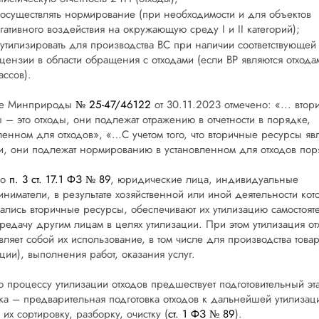
осуществлять нормирование (при необходимости и для объектов
гативного воздействия на окружающую среду I и II категорий);
утилизировать для производства ВС при наличии соответствующей
цензии в области обращения с отходами (если ВР являются отхода
ассов).
ме Минприроды
№ 25-47/46122
от 30.11.2023 отмечено: «... втор
 – это отходы, они подлежат отражению в отчетности в порядке,
ленном для отходов», «…С учетом того, что вторичные ресурсы яв
и, они подлежат нормированию в установленном для отходов пор
но
п. 3 ст. 17.1 ФЗ № 89
, юридические лица, индивидуальные
ниматели, в результате хозяйственной или иной деятельности кот
ались вторичные ресурсы, обеспечивают их утилизацию самостоят
редачу другим лицам в целях утилизации. При этом утилизация от
вляет собой их использование, в том числе для производства това
ции), выполнения работ, оказания услуг.
ю процессу утилизации отходов предшествует подготовительный эт
ка – предварительная подготовка отходов к дальнейшей утилизац
 их сортировку, разборку, очистку (
ст. 1 ФЗ № 89
).