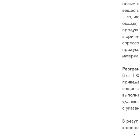
новые к
веществ
– то, ч
отходы,
продукц
вторичн
спрессо
продукц
материа
Разгра
В
ст. 1
приведе
веществ
выполне
удаляют
с указа
В резул
критери
·