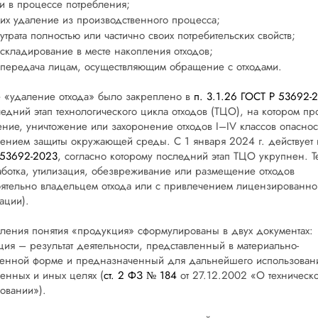
и в процессе потребления;
их удаление из производственного процесса;
утрата полностью или частично своих потребительских свойств;
складирование в месте накопления отходов;
передача лицам, осуществляющим обращение с отходами.
 «удаление отхода» было закреплено в
п. 3.1.26 ГОСТ Р 53692-
ледний этап технологического цикла отходов (ТЦО), на котором пр
ние, уничтожение или захоронение отходов I–IV классов опаснос
ением защиты окружающей среды. С 1 января 2024 г. действует
 53692-2023
, согласно которому последний этап ТЦО укрупнен. Т
аботка, утилизация, обезвреживание или размещение отходов
оятельно владельцем отхода или с привлечением лицензированно
ации).
ения понятия «продукция» сформулированы в двух документах:
ия – результат деятельности, представленный в материально-
енной форме и предназначенный для дальнейшего использован
венных и иных целях (
ст. 2 ФЗ № 184
от 27.12.2002 «О техническ
овании»).