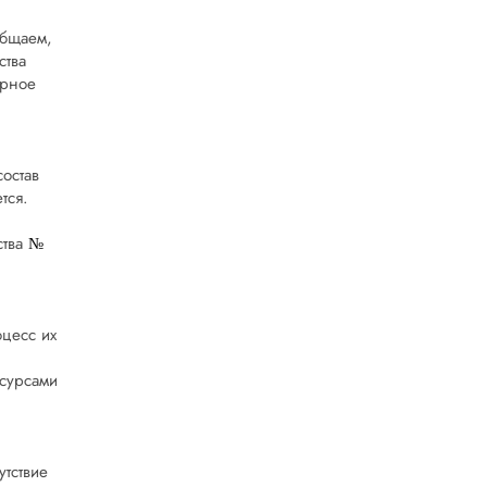
общаем,
ства
орное
состав
тся.
ства
№
оцесс их
сурсами
утствие