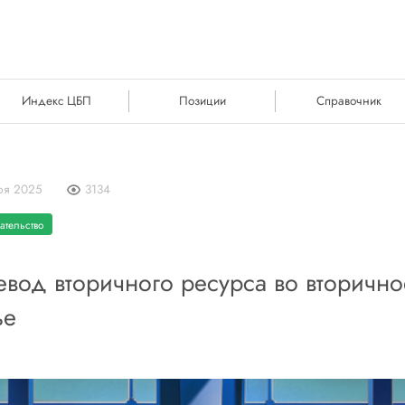
Индекс ЦБП
Позиции
Справочник
ря 2025
3134
ательство
вод вторичного ресурса во вторично
ье