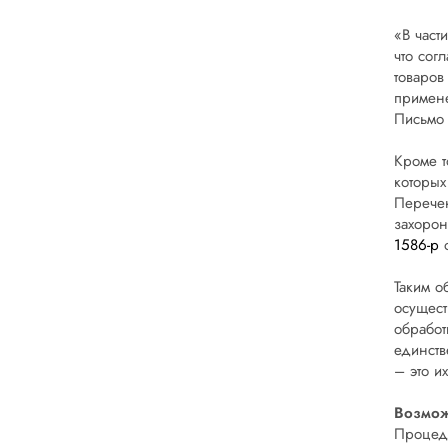
«В част
что сог
товаров
примене
Письмо
Кроме т
которых
Перечен
захорон
1586-р
о
Таким о
осущест
обработ
единств
– это и
Возмож
Процеду