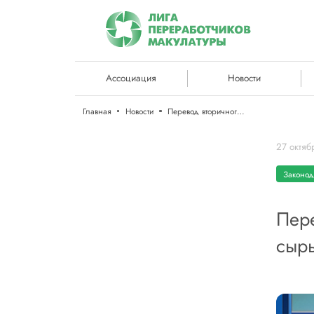
Ассоциация
Новости
Главная
Новости
Перевод вторичного ресурса во вторичное сырье
27 октяб
Законод
Пере
сыр