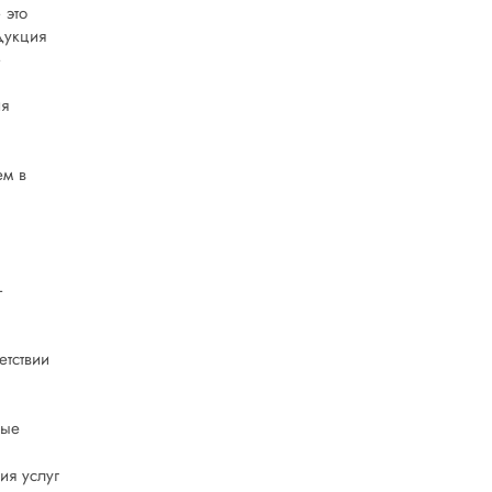
 это
дукция
–
ия
ем в
–
етствии
ные
ия услуг