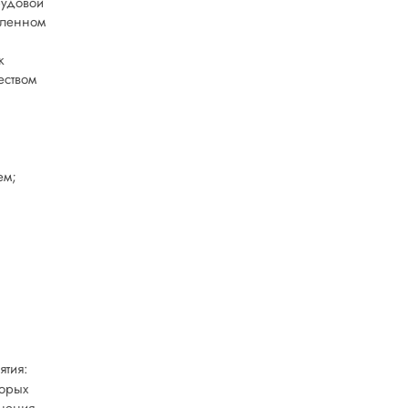
рудовой
еленном
к
еством
ем;
ятия:
торых