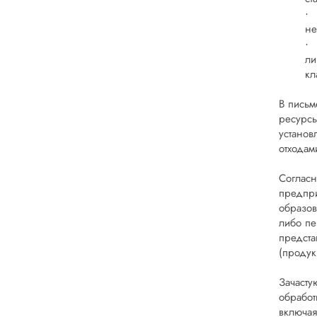
·
не
·
ли
кл
В пись
ресурсы
установ
отходам
Соглас
предпри
образов
либо пе
предста
(продук
Зачасту
обработ
включая