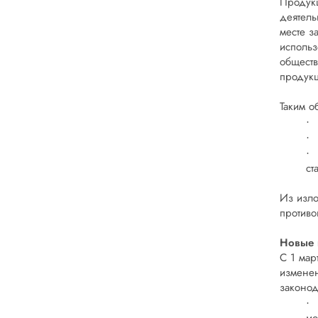
Продукц
деятель
месте з
использ
обществ
продукц
Таким о
·
·
·
ст
Из изло
против
Новые 
С 1 мар
изменен
законод
·