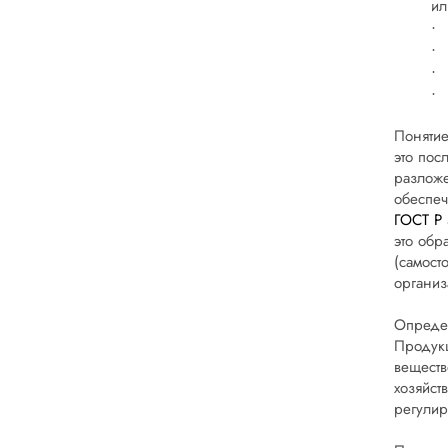
ил
·
·
·
·
Понятие
это пос
разложе
обеспеч
ГОСТ Р
это обр
(самост
организ
Определ
Продукц
веществ
хозяйст
регулир