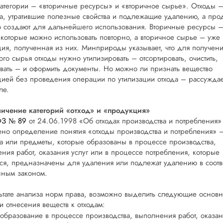
атегории – «вторичные ресурсы» и «вторичное сырье». Отходы –
а, утратившие полезные свойства и подлежащие удалению, а про
то создают для дальнейшего использования. Вторичные ресурсы 
 которые можно использовать повторно, а вторичное сырье – уже
ия, полученная из них. Минприроды указывает, что для получен
ого сырья отходы нужно утилизировать – отсортировать, очистить,
вать – и оформить документы. Но можно ли признать вещество
ией без проведения операции по утилизации отхода – рассужда
ле.
ничение категорий «отход» и «продукция»
 ФЗ № 89
от 24.06.1998 «Об отходах производства и потребления»
но определение понятия «отходы производства и потребления» 
а или предметы, которые образованы в процессе производства,
ния работ, оказания услуг или в процессе потребления, которые
ся, предназначены для удаления или подлежат удалению в соотв
нным законом.
ьтате анализа норм права, возможно выделить следующие основ
и отнесения веществ к отходам:
образование в процессе производства, выполнения работ, оказан