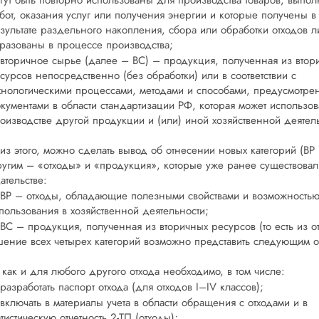
гут быть повторно использованы для производства товаров, выпо
бот, оказания услуг или получения энергии и которые получены в
зультате раздельного накопления, сбора или обработки отходов л
разованы в процессе производства;
вторичное сырье (далее – ВС) – продукция, полученная из втор
сурсов непосредственно (без обработки) или в соответствии с
хнологическими процессами, методами и способами, предусмотр
кументами в области стандартизации РФ, которая может использов
оизводстве другой продукции и (или) иной хозяйственной деятел
из этого, можно сделать вывод об отнесении новых категорий (ВР 
угим – «отходы» и «продукция», которые уже ранее существовал
ательстве:
ВР – отходы, обладающие полезными свойствами и возможность
пользования в хозяйственной деятельности;
ВС – продукция, полученная из вторичных ресурсов (то есть из от
ение всех четырех категорий возможно представить следующим 
 как и для любого другого отхода необходимо, в том числе:
разработать паспорт отхода (для отходов I–IV классов);
включать в материалы учета в области обращения с отходами и в
атистическую отчетность 2-ТП (отходы);