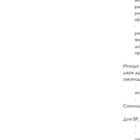
мо
ра
ре
об
·
ре
те
до
пр
Исходя 
двум др
законод
·
ис
·
Соотнош
Для ВР,
·
·
ст