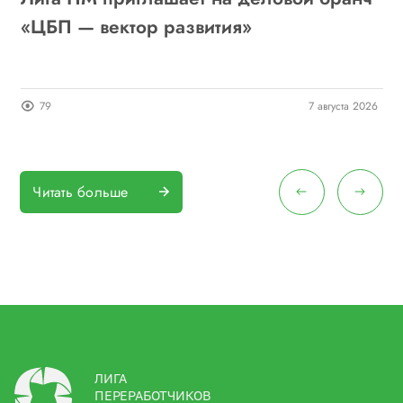
6
«ЦБП — вектор развития»
о
п
26
79
7 августа 2026
Читать больше
ЛИГА
ПЕРЕРАБОТЧИКОВ