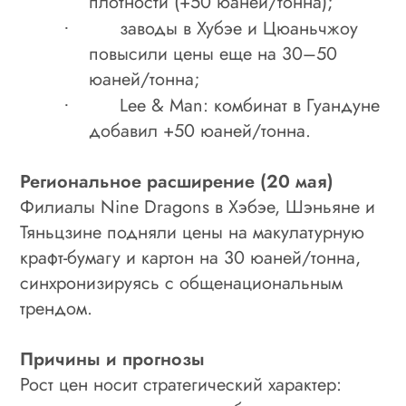
плотности (+50 юаней/тонна);
заводы в Хубэе и Цюаньчжоу
·
повысили цены еще на 30–50
юаней/тонна;
Lee & Man: комбинат в Гуандуне
·
добавил +50 юаней/тонна.
Региональное расширение (20 мая)
Филиалы Nine Dragons в Хэбэе, Шэньяне и
Тяньцзине подняли цены на макулатурную
крафт-бумагу и картон на 30 юаней/тонна,
синхронизируясь с общенациональным
трендом.
Причины и прогнозы
Рост цен носит стратегический характер: