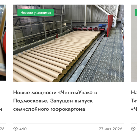
Новости участников
Новые мощности «ЧелныУпак» в
На
Подмосковье. Запущен выпуск
Ти
и
семислойного гофрокартона
«Ч
026
460
27 мая 2026