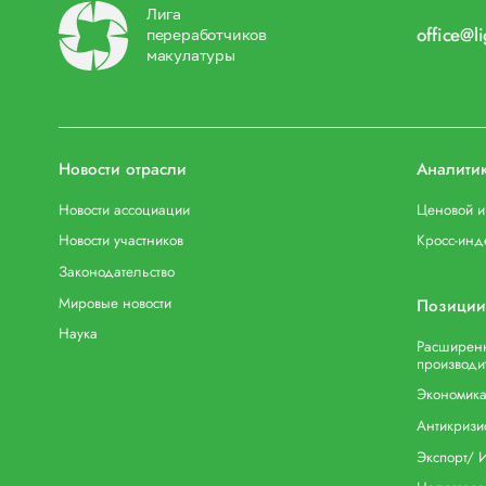
Лига
office@l
переработчиков
макулатуры
Новости отрасли
Аналити
Новости ассоциации
Ценовой 
Новости участников
Кросс-инд
Законодательство
Мировые новости
Позиции
Наука
Расширенн
производи
Экономика
Антикризи
Экспорт/ 