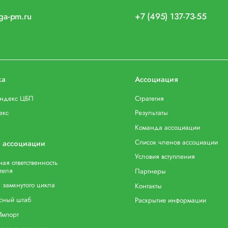
iga-pm.ru
+7 (495) 137-73-55
ка
Ассоциация
индекс ЦБП
Стратегия
екс
Результаты
Команда ассоциации
Список членов ассоциации
 ассоциации
Условия вступления
ая ответственность
теля
Партнеры
 замкнутого цикла
Контакты
сный штаб
Раскрытие информации
Импорт