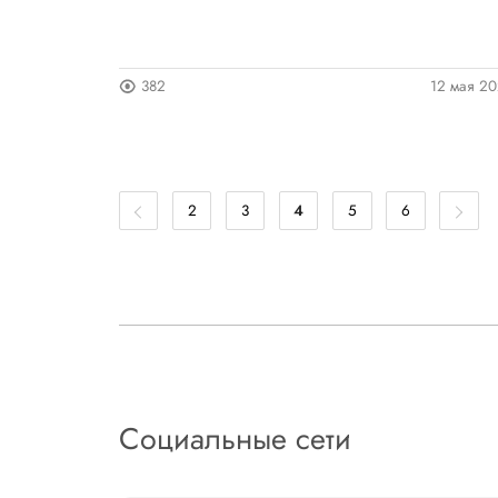
382
12 мая 2
2
3
4
5
6
Социальные сети