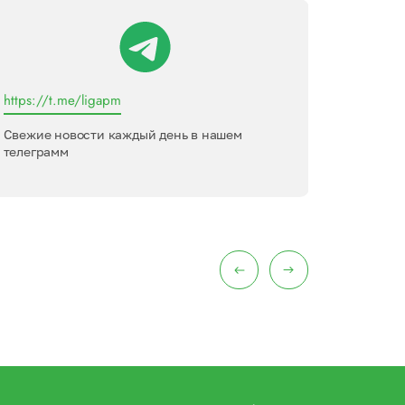
https://t.me/ligapm
Лига пер
Свежие новости каждый день в нашем
Междуна
телеграмм
интервью
меропри