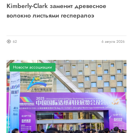
Kimberly-Clark заменит древесное
волокно листьями геспералоэ
62
6 августа 2026
Новости ассоциации