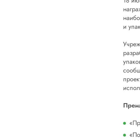
18 ию
награ
наибо
и упа
Учреж
разра
упако
сообщ
проек
испол
Преми
«Пр
«По