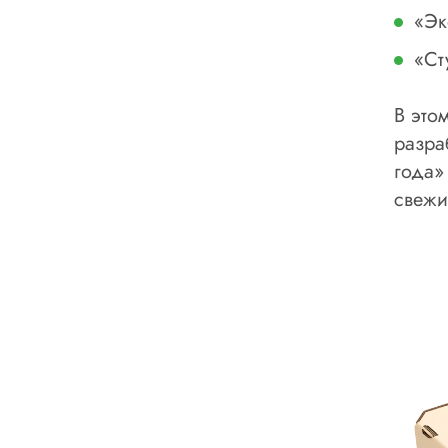
«Эк
«Ст
В это
разра
года»
свежи