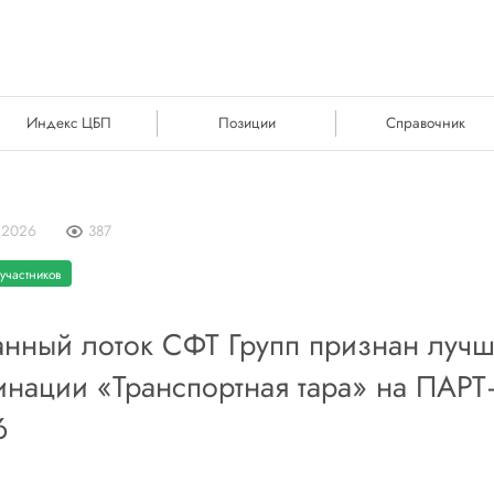
Индекс ЦБП
Позиции
Справочник
 2026
387
участников
анный лоток СФТ Групп признан лучш
нации «Транспортная тара» на ПАРТ
6