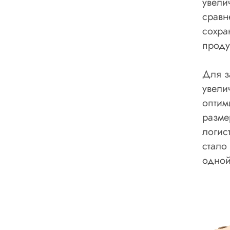
увели
сравн
сохра
проду
Для з
увели
оптим
разме
логис
стало
одной