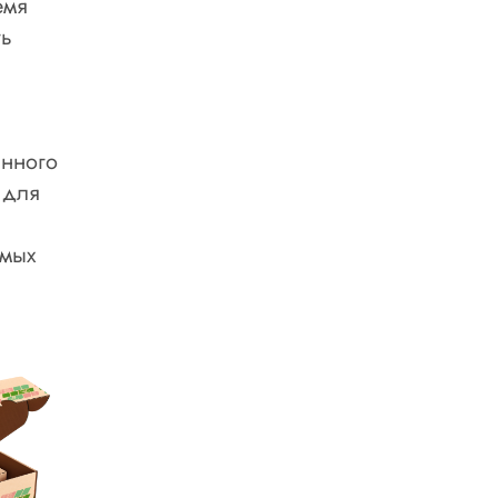
емя
ть
анного
 для
амых