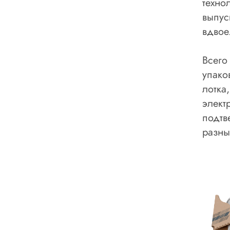
техно
выпус
вдвое
Всего
упако
лотка
элект
подтв
разны