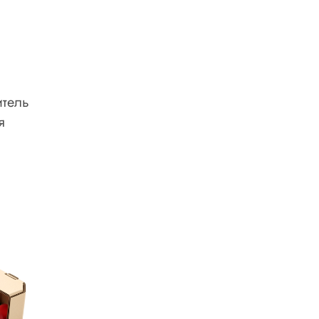
итель
я