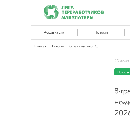
Ассоциация
Новости
Главная
Новости
8-гранный лоток СФТ Групп признан лучшим в номинации «Транспортная тара» на ПАРТ–2026
23 июня
Новости 
8-гр
номи
202