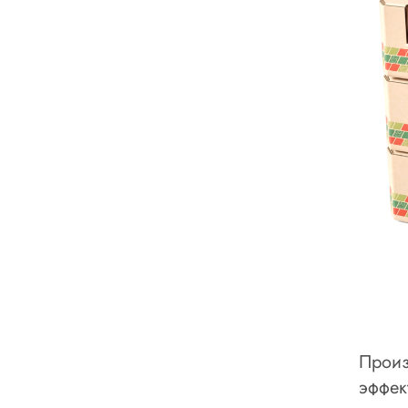
Произ
эффек