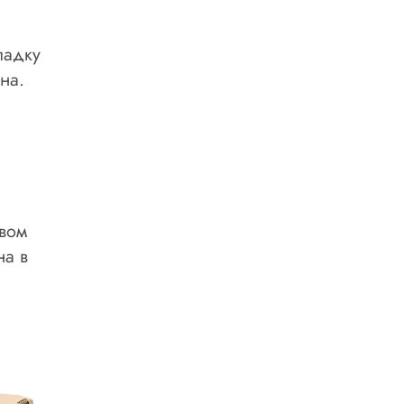
ладку
на.
вом
на в