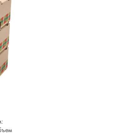
:
бъем