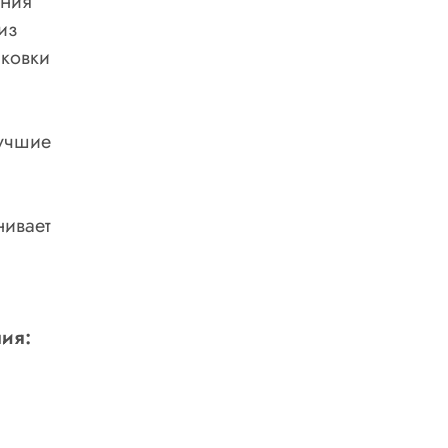
ония
из
аковки
лучшие
нивает
ия: