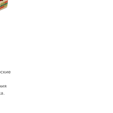
еские
ния
а.