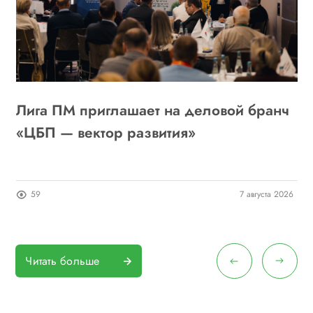
Лига ПМ приглашает на деловой бранч
А
6
«ЦБП — вектор развития»
о
п
26
59
7 августа 2026
Читать больше