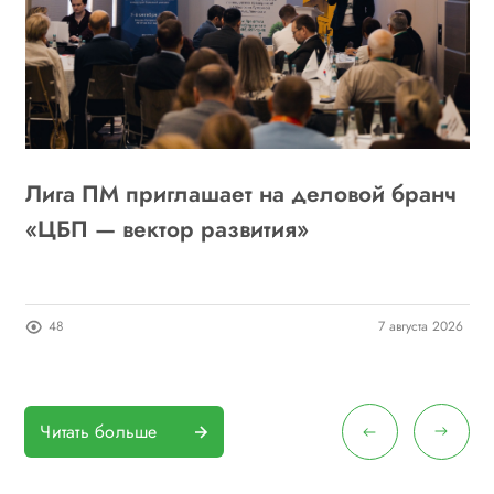
Лига ПМ приглашает на деловой бранч
А
6
«ЦБП — вектор развития»
о
п
26
48
7 августа 2026
Читать больше