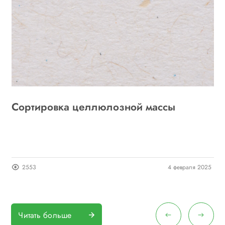
Сортировка целлюлозной массы
Б
23
2553
4 февраля 2025
Читать больше