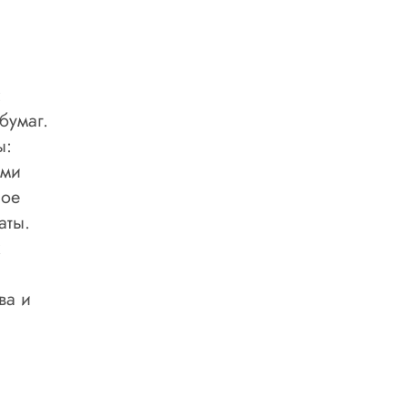
:
бумаг.
ы:
ами
ное
аты.
ва и