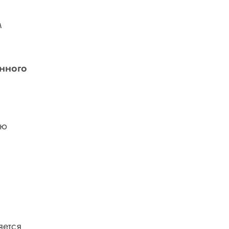
м
нного
ию
яется