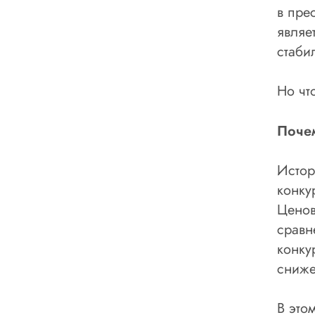
в пре
являе
стаби
Но чт
Почем
Истор
конку
Ценов
сравн
конку
сниже
В это