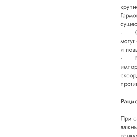
крупн
Гармо
сущес
· Ста
могут
и пов
· Бол
импор
скоор
проти
Рацио
При с
важны
конку