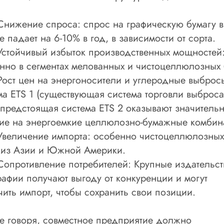
жение спроса: спрос на графическую бумагу в
е падает на 6-10% в год, в зависимости от сорта.
ойчивый избыток производственных мощностей
нно в сегментах мелованных и чистоцеллюлозных 
т цен на энергоносители и углеродные выброс
ма ETS 1 (существующая система торговли выброс
 предстоящая система ETS 2 оказывают значитель
ие на энергоемкие целлюлозно-бумажные комбин
личение импорта: особенно чистоцеллюлозных
 из Азии и Южной Америки.
ротивление потребителей: Крупные издательст
рафии получают выгоду от конкуренции и могут
чить импорт, чтобы сохранить свои позиции.
е говоря, совместное предприятие должно