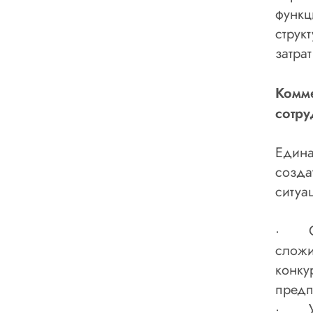
функц
струк
затра
Комме
сотру
Едина
созда
ситуа
· Сни
сложи
конку
предп
· Улу