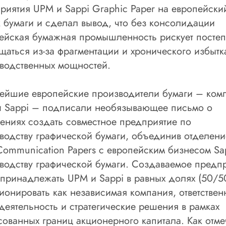
риятия UPM и Sappi Graphic Paper на европейски
 бумаги и сделал вывод, что без консолидации
ейская бумажная промышленность рискует посте
щаться из-за фрагментации и хронического избытк
водственных мощностей.
ейшие европейские производители бумаги – ком
 Sappi – подписали необязывающее письмо о
ениях создать совместное предприятие по
водству графической бумаги, объединив отделени
ommunication Papers с европейским бизнесом Sa
водству графической бумаги. Создаваемое предп
 принадлежать UPM и Sappi в равных долях (50/5
ионировать как независимая компания, ответствен
деятельность и стратегические решения в рамках
сованных границ акционерного капитала. Как отме