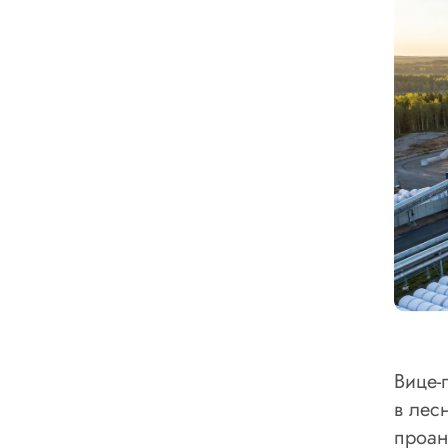
Вице-
в лес
проан