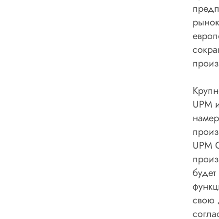
предп
рынок
европ
сокра
произ
Крупн
UPM и
намер
произ
UPM C
произ
будет
функц
свою 
согла