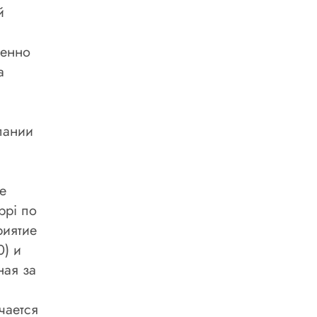
й
пенно
а
пании
е
ppi по
риятие
0) и
ная за
чается