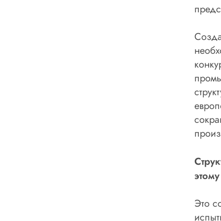
предс
Созда
необх
конку
промы
струк
европ
сокра
произ
Стру
этому
Это с
испыт