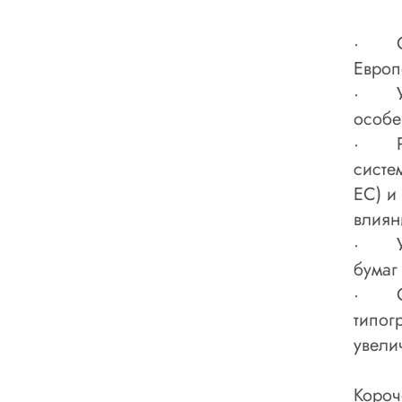
· Сни
Европ
· Уст
особе
· Рос
систе
ЕС) и
влиян
· Уве
бумаг
· Соп
типог
увели
Короч