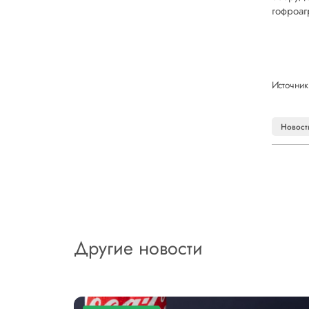
гофроаг
Источник
Новост
Другие новости