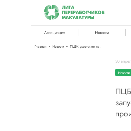
Ассоциация
Новости
Главная
Новости
ПЦБК укрепляет партнерство с Китаем и запускает масштабную модернизацию производства
30 апре
Новости 
ПЦБК
зап
прои