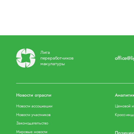
Лига
office@l
переработчиков
макулатуры
Новости отрасли
Аналити
Новости ассоциации
Ценовой 
Новости участников
Кросс-инд
Законодательство
Мировые новости
Позиции