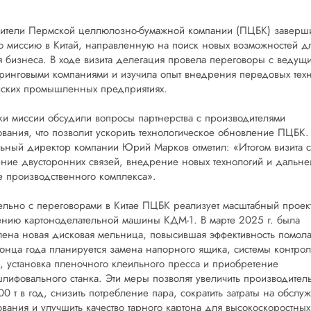
дители Пермской целлюлозно-бумажной компании (ПЦБК) заверш
 миссию в Китай, направленную на поиск новых возможностей д
я бизнеса. В ходе визита делегация провела переговоры с ведущ
инговыми компаниями и изучила опыт внедрения передовых тех
йских промышленных предприятиях.
ки миссии обсудили вопросы партнерства с производителями
вания, что позволит ускорить технологическое обновление ПЦБК.
ьный директор компании Юрий Марков отметил: «Итогом визита с
ние двусторонних связей, внедрение новых технологий и дальн
е производственного комплекса».
льно с переговорами в Китае ПЦБК реализует масштабный проек
нию картоноделательной машины КДМ-1. В марте 2025 г. была
лена новая дисковая мельница, повысившая эффективность помол
онца года планируется замена напорного ящика, системы контрол
а, установка пленочного клеильного пресса и приобретение
лифовального станка. Эти меры позволят увеличить производител
00 т в год, снизить потребление пара, сократить затраты на обслу
вания и улучшить качество тарного картона для высокоскоростных