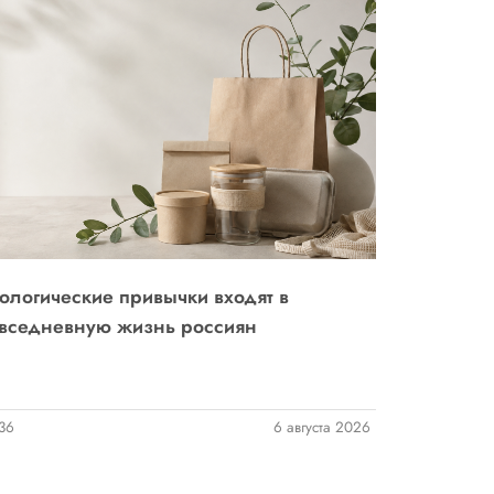
Законодате
ологические привычки входят в
Суд разгр
вседневную жизнь россиян
производи
36
6 августа 2026
79