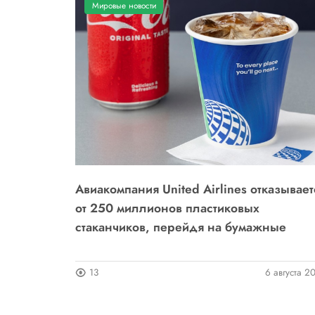
Мировые новости
я:
Авиакомпания United Airlines отказывает
ы
от 250 миллионов пластиковых
стаканчиков, перейдя на бумажные
4 августа 2026
13
6 августа 2