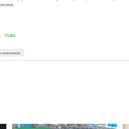
регатов.
:
ПЦБК
и участников