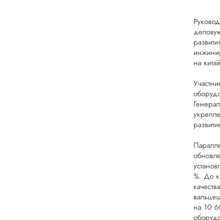
Руково
деловую
развити
инжинир
на кита
Участни
оборудо
Генерал
укрепле
развити
Паралле
обновле
установ
%. До к
качеств
вальцеш
на 10 6
оборудо