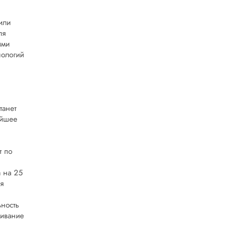
или
ля
ими
нологий
танет
ейшее
т по
а на 25
я
ьность
живание