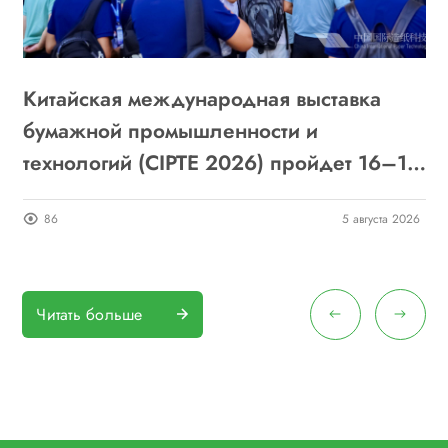
Китайская международная выставка
П
бумажной промышленности и
с
технологий (CIPTE 2026) пройдет 16–18
сентября в Ухане: приглашаем к участию
26
86
5 августа 2026
Читать больше