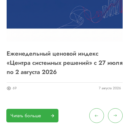
Еженедельный ценовой индекс
«
6
«Центра системных решений» с 27 июля
г
по 2 августа 2026
о
26
69
7 августа 2026
Читать больше