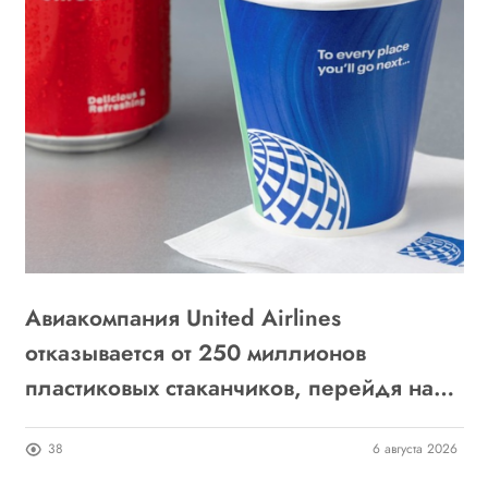
Авиакомпания United Airlines
Н
отказывается от 250 миллионов
с
пластиковых стаканчиков, перейдя на
бумажные
26
38
6 августа 2026