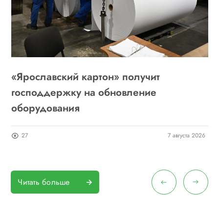
«Ярославский картон» получит
Л
6
господдержку на обновление
«
оборудования
26
27
7 августа 2026
Читать больше