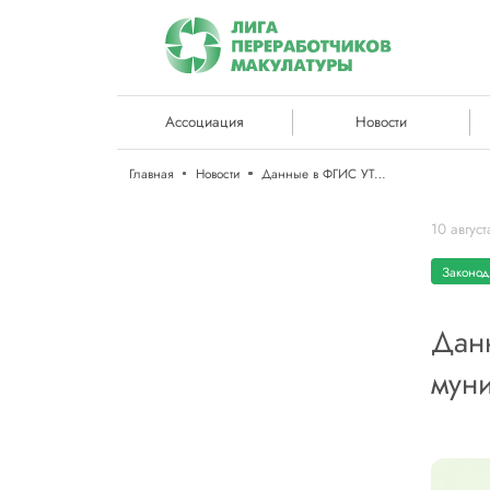
Ассоциация
Новости
Главная
Новости
Данные в ФГИС УТКО будут вносить муниципалитеты
10 авгус
Законод
Дан
мун