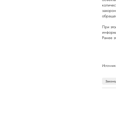
количес
захорон
обращен
При это
информа
Ранее э
Источник
Законо