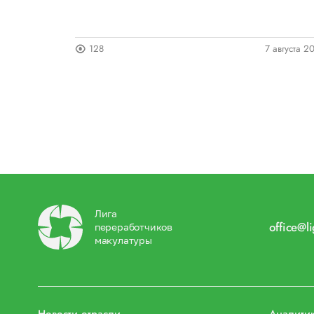
5 августа 2026
128
7 августа 2
Лига
office@l
переработчиков
макулатуры
Новости отрасли
Аналити