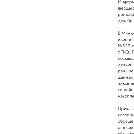
Информ
твердых
региона
декабрь
В Минюс
изменен
№ 919 о
УТКО. П
поставщ
докумен
раньше 
данных,
админис
контейн
накопле
Приказо
исполни
обраще
относит
объекта