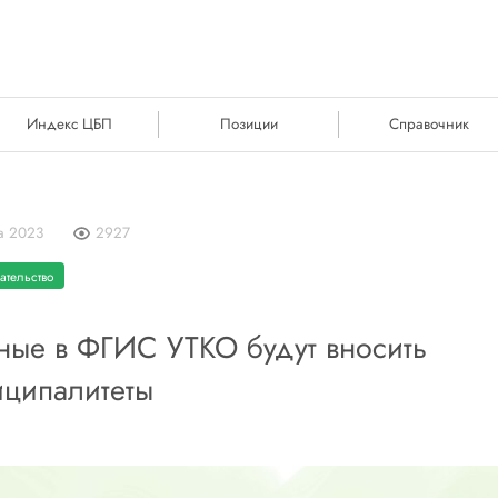
Индекс ЦБП
Позиции
Справочник
та 2023
2927
ательство
ные в ФГИС УТКО будут вносить
иципалитеты