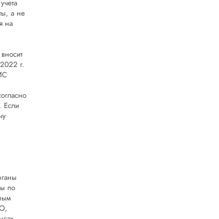
учета
ы, а не
я на
 вносит
2022 г.
ИС
согласно
. Если
чу
рганы
ры по
ным
О,
нсах