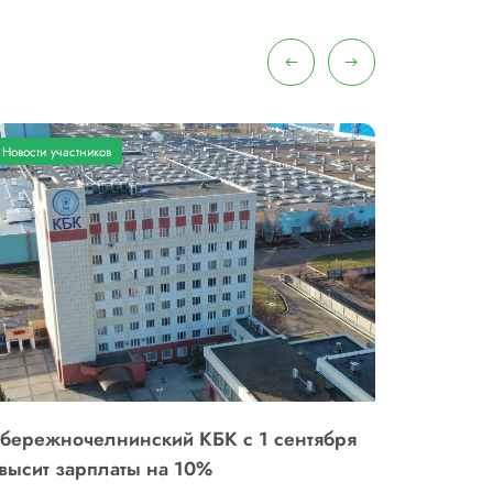
Новости участников
бережночелнинский КБК с 1 сентября
Экологиче
высит зарплаты на 10%
повседне