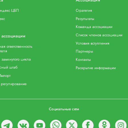
индекс ЦБП
Стратегия
екс
Результаты
Команда ассоциации
Список членов ассоциации
 ассоциации
Условия вступления
ая ответственность
теля
Партнеры
 замкнутого цикла
Контакты
сный штаб
Раскрытие информации
Импорт
 регулирование
Социальные сети