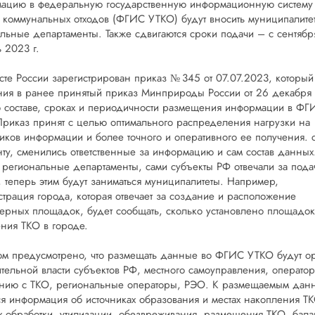
ацию в федеральную государственную информационную систему 
 коммунальных отходов (ФГИС УТКО) будут вносить муниципалитет
льные департаменты. Также сдвигаются сроки подачи – с сентябр
 2023 г.
те России зарегистрирован приказ № 345 от 07.07.2023, который
ия в ранее принятый приказ Минприроды России от 26 декабря 
 составе, сроках и периодичности размещения информации в ФГ
риказ принят с целью оптимального распределения нагрузки на
иков информации и более точного и оперативного ее получения. 
ту, сменились ответственные за информацию и сам состав данных
региональные департаменты, сами субъекты РФ отвечали за пода
 теперь этим будут заниматься муниципалитеты. Например,
трация города, которая отвечает за создание и расположение
ерных площадок, будет сообщать, сколько установлено площадок
ния ТКО в городе.
м предусмотрено, что размещать данные во ФГИС УТКО будут о
тельной власти субъектов РФ, местного самоуправления, операто
нию с ТКО, региональные операторы, РЭО. К размещаемым дан
ся информация об источниках образования и местах накопления ТК
х обработки, утилизации, обезвреживания, размещения ТКО, бала