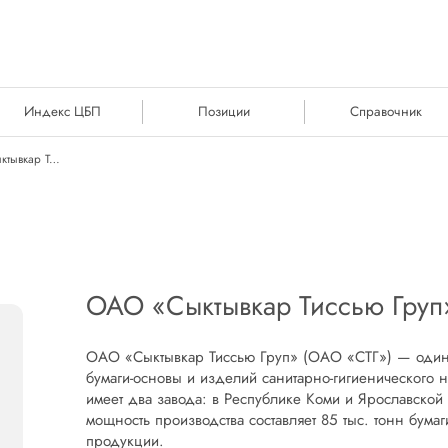
Индекс ЦБП
Позиции
Справочник
ОАО «Сыктывкар Тиссью Груп»
ОАО «Сыктывкар Тиссью Груп
ОАО «Сыктывкар Тиссью Груп» (ОАО «СТГ») — один
бумаги-основы и изделий санитарно-гигиенического 
имеет два завода: в Республике Коми и Ярославской
мощность производства составляет 85 тыс. тонн бумаг
продукции.