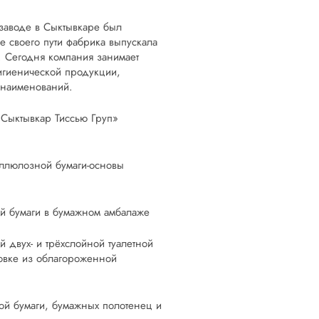
 заводе в Сыктывкаре был
е своего пути фабрика выпускала
. Сегодня компания занимает
игиенической продукции,
 наименований.
Сыктывкар Тиссью Груп»
еллюлозной бумаги-основы
ой бумаги в бумажном амбалаже
 двух- и трёхслойной туалетной
овке из облагороженной
ой бумаги, бумажных полотенец и