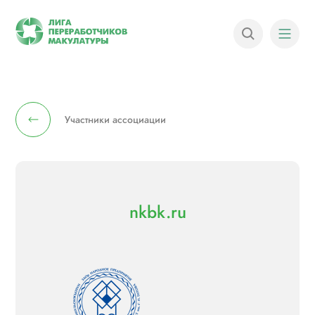
Участники ассоциации
nkbk.ru