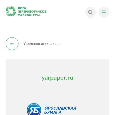
Участники ассоциации
yarpaper.ru