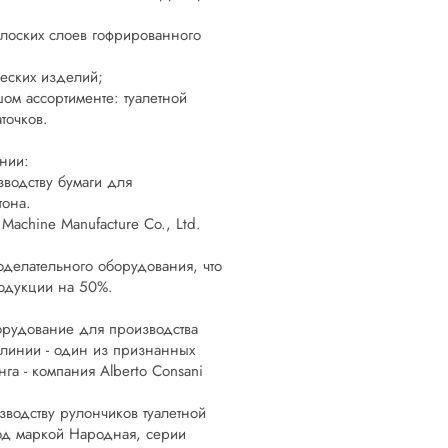
плоских слоев гофрированного
ческих изделий;
ом ассортименте: туалетной
точков.
нии:
водству бумаги для
тона.
Machine Manufacture Co., Ltd.
оделательного оборудования, что
родукции на 50%.
орудование для производства
 линии - один из признанных
га - компания Alberto Consani
зводству рулончиков туалетной
под маркой Народная, серии