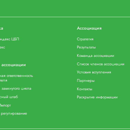
ка
Ассоциация
индекс ЦБП
Стратегия
екс
Результаты
Команда ассоциации
Список членов ассоциации
 ассоциации
Условия вступления
ая ответственность
теля
Партнеры
 замкнутого цикла
Контакты
сный штаб
Раскрытие информации
Импорт
 регулирование