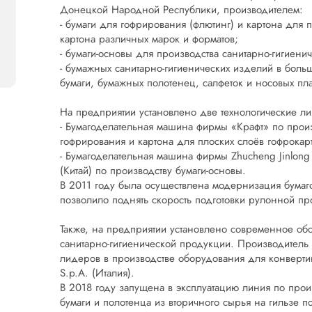
Донецкой Народной Республики, производителем:
- бумаги для гофрирования (флютинг) и картона для 
картона различных марок и форматов;
- бумаги-основы для производства санитарно-гигиени
- бумажных санитарно-гигиенических изделий в больш
бумаги, бумажных полотенец, салфеток и носовых пла
На предприятии установлено две технологические ли
- Бумагоделательная машина фирмы «Крафт» по произ
гофрирования и картона для плоских слоёв гофрокар
- Бумагоделательная машина фирмы Zhucheng Jinlong 
(Китай) по производству бумаги-основы.
В 2011 году была осуществлена модернизация бумаг
позволило поднять скорость подготовки рулонной п
Также, на предприятии установлено современное об
санитарно-гигиенической продукции. Производитель
лидеров в производстве оборудования для конвертин
S.p.А. (Италия).
В 2018 году запущена в эксплуатацию линия по прои
бумаги и полотенца из вторичного сырья на гильзе 