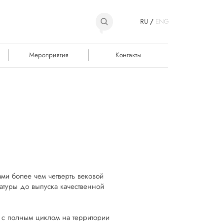
RU
/
ENG
Мероприятия
Контакты
ми более чем четверть вековой
латуры до выпуска качественной
с полным циклом на территории