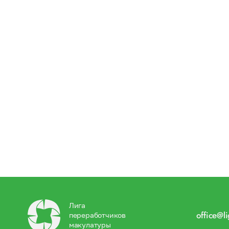
Лига
office@l
переработчиков
макулатуры