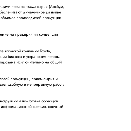
дущими поставщиками сырья (Архбум,
обеспечивают динамичное развитие
е объемов производимой продукции
рение на предприятии концепции
те японской компании Toyota,
ции бизнеса и устранения потерь.
нтирована исключительно на общий
отовой продукции, прием сырья и
вает удобную и непрерывную работу
нструкции и подготовка образцов
й информационной системе, срочный