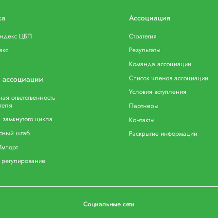
ка
Ассоциация
индекс ЦБП
Стратегия
екс
Результаты
Команда ассоциации
Список членов ассоциации
 ассоциации
Условия вступления
ая ответственность
теля
Партнеры
 замкнутого цикла
Контакты
сный штаб
Раскрытие информации
Импорт
 регулирование
Социальные сети