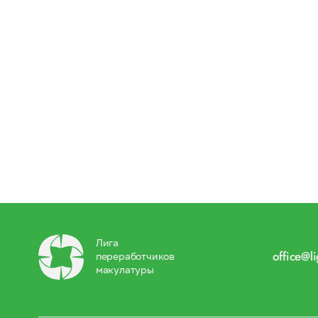
Лига
office@l
переработчиков
макулатуры