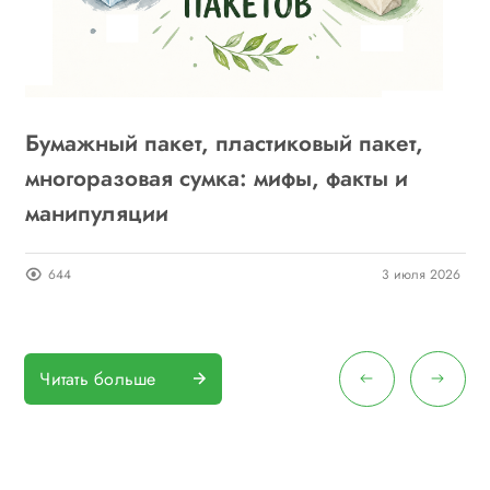
Бумажный пакет, пластиковый пакет,
многоразовая сумка: мифы, факты и
з
манипуляции
п
г
25
644
3 июля 2026
Читать больше