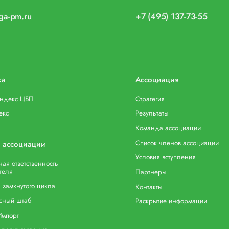
iga-pm.ru
+7 (495) 137-73-55
ка
Ассоциация
индекс ЦБП
Стратегия
екс
Результаты
Команда ассоциации
Список членов ассоциации
 ассоциации
Условия вступления
ая ответственность
теля
Партнеры
 замкнутого цикла
Контакты
сный штаб
Раскрытие информации
Импорт