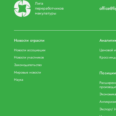
Лига
office@l
переработчиков
макулатуры
Новости отрасли
Аналити
Новости ассоциации
Ценовой 
Новости участников
Кросс-инд
Законодательство
Мировые новости
Позиции
Наука
Расширенн
производи
Экономика
Антикризи
Экспорт/ 