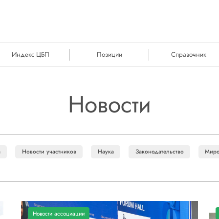
Индекс ЦБП
Позиции
Справочник
Новости
а
Новости участников
Наука
Законодательство
Миро
Новости ассоциации