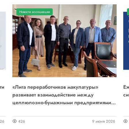
Новости ассоциации
ги
«Лига переработчиков макулатуры»
Еж
развивает взаимодействие между
си
целлюлозно-бумажными предприятиями и
научно-образовательными организациями
026
426
9 июня 2026