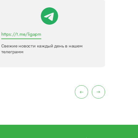
https://t.me/ligapm
Лига пер
Свежие новости каждый день в нашем
Междуна
телеграмм
интервью
меропри