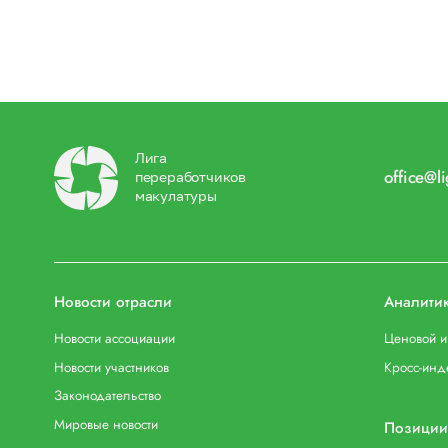
Лига
office@l
переработчиков
макулатуры
Новости отрасли
Аналити
Новости ассоциации
Ценовой 
Новости участников
Кросс-инд
Законодательство
Мировые новости
Позиции