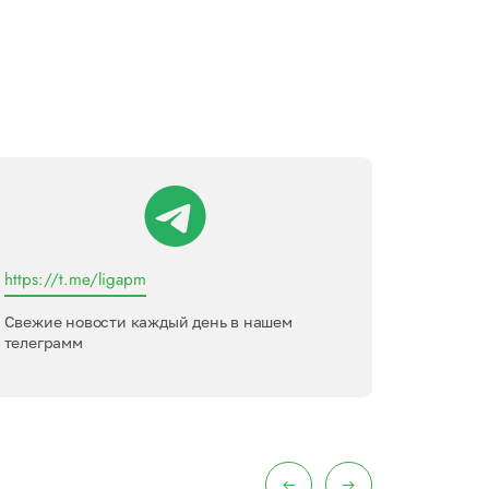
https://t.me/ligapm
Лига пер
Свежие новости каждый день в нашем
Междуна
телеграмм
интервью
меропри